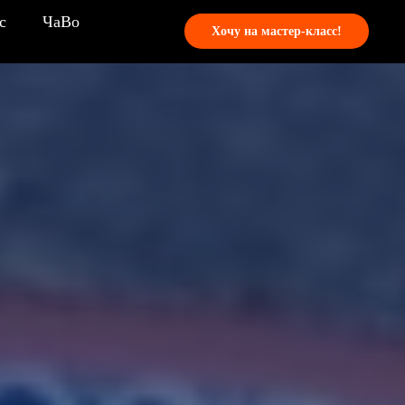
с
ЧаВо
Хочу на мастер-класс!