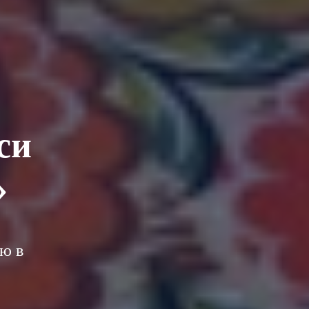
си
»
ю в